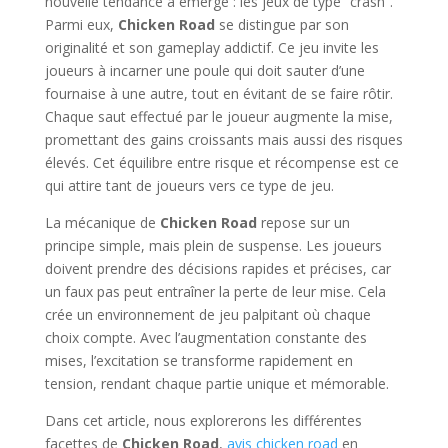
nouvelle tendance a émergé : les jeux de type “crash”.
Parmi eux,
Chicken Road
se distingue par son
originalité et son gameplay addictif. Ce jeu invite les
joueurs à incarner une poule qui doit sauter d’une
fournaise à une autre, tout en évitant de se faire rôtir.
Chaque saut effectué par le joueur augmente la mise,
promettant des gains croissants mais aussi des risques
élevés. Cet équilibre entre risque et récompense est ce
qui attire tant de joueurs vers ce type de jeu.
La mécanique de
Chicken Road
repose sur un
principe simple, mais plein de suspense. Les joueurs
doivent prendre des décisions rapides et précises, car
un faux pas peut entraîner la perte de leur mise. Cela
crée un environnement de jeu palpitant où chaque
choix compte. Avec l’augmentation constante des
mises, l’excitation se transforme rapidement en
tension, rendant chaque partie unique et mémorable.
Dans cet article, nous explorerons les différentes
facettes de
Chicken Road
,
avis chicken road
en