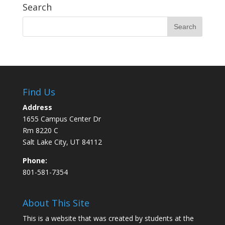
Search
Find Us
Address
1655 Campus Center Dr
Rm 8220 C
Salt Lake City, UT 84112
Phone:
801-581-7354
About This Site
This is a website that was created by students at the