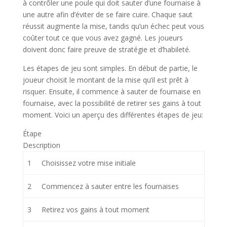
à contrôler une poule qui doit sauter d’une fournaise à
une autre afin d’éviter de se faire cuire. Chaque saut
réussit augmente la mise, tandis qu’un échec peut vous
coûter tout ce que vous avez gagné. Les joueurs
doivent donc faire preuve de stratégie et d’habileté.
Les étapes de jeu sont simples. En début de partie, le
joueur choisit le montant de la mise qu’il est prêt à
risquer. Ensuite, il commence à sauter de fournaise en
fournaise, avec la possibilité de retirer ses gains à tout
moment. Voici un aperçu des différentes étapes de jeu:
Étape
Description
1
Choisissez votre mise initiale
2
Commencez à sauter entre les fournaises
3
Retirez vos gains à tout moment