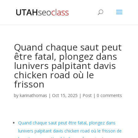
Quand chaque saut peut
être fatal, plongez dans
lunivers palpitant davis
chicken road où le
frisson
by
karinathomas
|
Oct 15, 2025
|
Post
|
0 comments
Quand chaque saut peut être fatal, plongez dans
lunivers palpitant davis chicken road où le frisson de