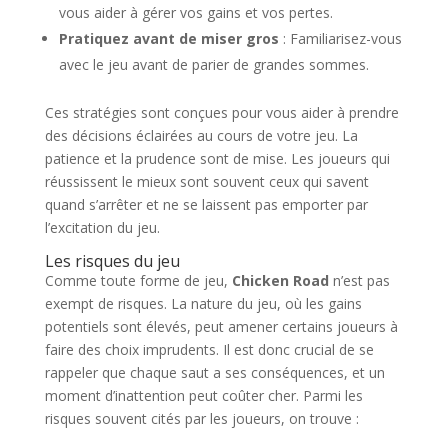
vous aider à gérer vos gains et vos pertes.
Pratiquez avant de miser gros
: Familiarisez-vous
avec le jeu avant de parier de grandes sommes.
Ces stratégies sont conçues pour vous aider à prendre
des décisions éclairées au cours de votre jeu. La
patience et la prudence sont de mise. Les joueurs qui
réussissent le mieux sont souvent ceux qui savent
quand s’arrêter et ne se laissent pas emporter par
l’excitation du jeu.
Les risques du jeu
Comme toute forme de jeu,
Chicken Road
n’est pas
exempt de risques. La nature du jeu, où les gains
potentiels sont élevés, peut amener certains joueurs à
faire des choix imprudents. Il est donc crucial de se
rappeler que chaque saut a ses conséquences, et un
moment d’inattention peut coûter cher. Parmi les
risques souvent cités par les joueurs, on trouve :