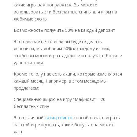
какие игры вам понравятся. Вы можете
использовать эти бесплатные спины для игры на
любимые слоты.
Возможность получить 50% на каждый депозит
Это означает, что если вы будете делать
депозиты, мы добавим 50% к каждому из них,
чтобы вы могли играть дольше и получать больше
удовольствия.
Кроме того, у нас есть акции, которые изменяются
каждый месяц. Например, в этом месяце мы
предлагаем:
Специальную акцию на игру “Мафиози” – 20
бесплатных спин
Это отличный
казино пинко
способ начать играть
на этой игре и узнать, какие бонусы она может
дать.