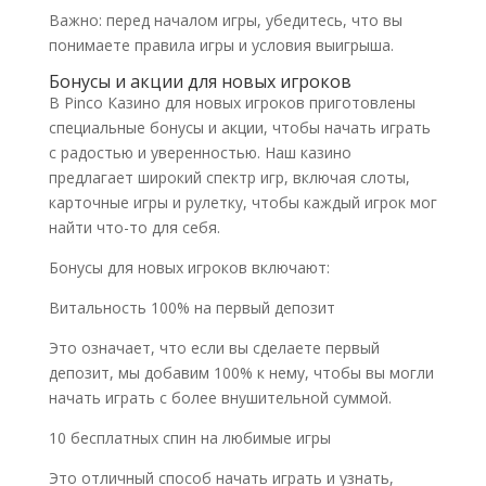
Важно: перед началом игры, убедитесь, что вы
понимаете правила игры и условия выигрыша.
Бонусы и акции для новых игроков
В Pinco Казино для новых игроков приготовлены
специальные бонусы и акции, чтобы начать играть
с радостью и уверенностью. Наш казино
предлагает широкий спектр игр, включая слоты,
карточные игры и рулетку, чтобы каждый игрок мог
найти что-то для себя.
Бонусы для новых игроков включают:
Витальность 100% на первый депозит
Это означает, что если вы сделаете первый
депозит, мы добавим 100% к нему, чтобы вы могли
начать играть с более внушительной суммой.
10 бесплатных спин на любимые игры
Это отличный способ начать играть и узнать,