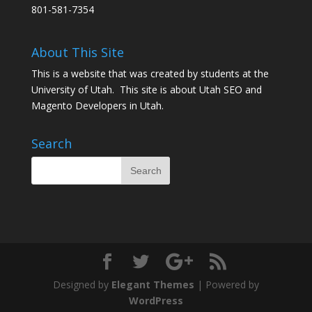
801-581-7354
About This Site
This is a website that was created by students at the
University of Utah. This site is about
Utah SEO
and
Magento Developers in Utah
.
Search
Designed by
Elegant Themes
| Powered by
WordPress