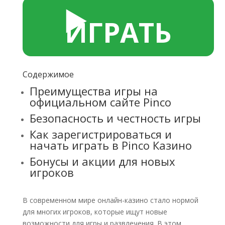
▶️
ИГРАТЬ
Содержимое
Преимущества игры на
официальном сайте Pinco
Безопасность и честность игры
Как зарегистрироваться и
начать играть в Pinco Казино
Бонусы и акции для новых
игроков
В современном мире онлайн-казино стало нормой
для многих игроков, которые ищут новые
возможности для игры и развлечения. В этом