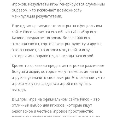
игроков. Результаты игры генерируются случайным
образом, что исключает возможность
манипуляции результатами.
Еще одним преимуществом игры на официальном
сайте Pinco является его обширный выбор игр.
Казино предлагает игрокам более 1000 игр,
включая слоты, карточные игры, рулетку и другие.
Это означает, что игроки могут найти игру,
которая им понравится, и насладиться игрой.
Кроме того, казино предлагает игрокам различные
бонусы и акции, которые могут помочь им начать
игру или увеличить свои выигры. Это означает, что
игроки могут насладиться игрой и получать
выгоды.
В целом, игра на официальном сайте Pinco – это
отличный выбор для игроков, которые ищут
безопасное и честное игровое пространство.