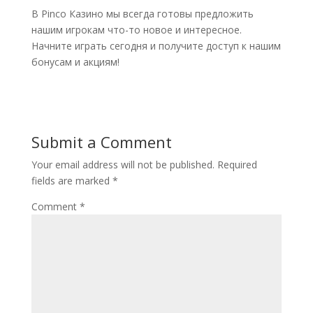
В Pinco Казино мы всегда готовы предложить
нашим игрокам что-то новое и интересное.
Начните играть сегодня и получите доступ к нашим
бонусам и акциям!
Submit a Comment
Your email address will not be published.
Required
fields are marked
*
Comment
*