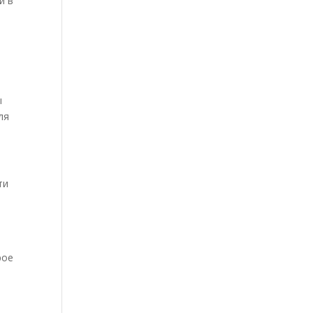
и в
п
ы
ля
ти
о
рое