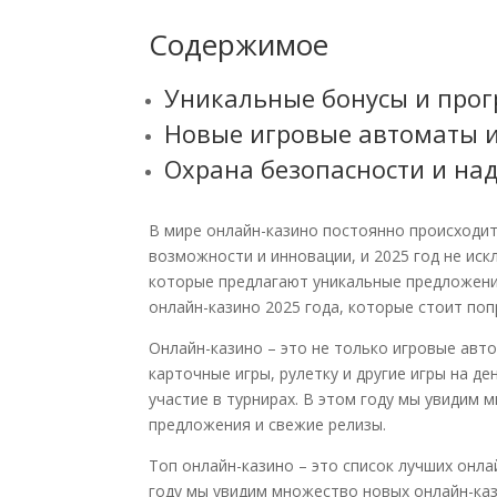
Содержимое
Уникальные бонусы и про
Новые игровые автоматы и
Охрана безопасности и на
В мире онлайн-казино постоянно происходит
возможности и инновации, и 2025 год не ис
которые предлагают уникальные предложени
онлайн-казино 2025 года, которые стоит по
Онлайн-казино – это не только игровые авто
карточные игры, рулетку и другие игры на д
участие в турнирах. В этом году мы увидим
предложения и свежие релизы.
Топ онлайн-казино – это список лучших онла
году мы увидим множество новых онлайн-ка