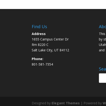
Find Us
Abo
Address
This
1655 Campus Center Dr
by s
Rm 8220 C
Utah
Salt Lake City, UT 84112
and
Phone:
801-581-7354
Sea
Designed by
Elegant Themes
| Powered by
W