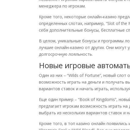
менеджера по игрокам.
Кроме того, некоторые онлайн-казино предл
определенных слотах, например, “Slot of the
себя дополнительные бонусы, бесплатные сп
В целом, уникальные бонусы и программы л
лучшие онлайн-казино от других. Они могут 
долгосрочную лояльность.
Новые игровые автоматы
Один из них – “Wilds of Fortune”, новый сло
возможность играть на деньги и получать вы
вариантов ставок и начать играть, используя
Еще один пример – “Book of Kingdoms”, новы
предлагает игрокам возможность играть на д
выбрать из нескольких вариантов ставок и на
Кроме того, в топ казино онлайн появились и