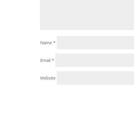
Name
*
Email
*
Website