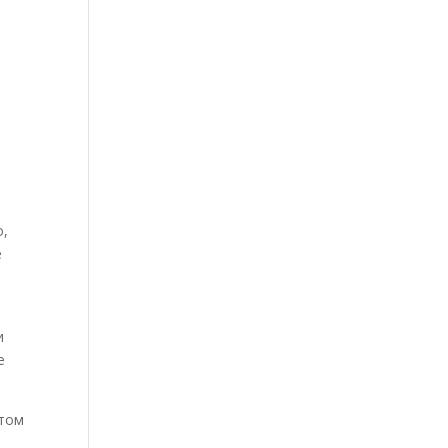
о,
е
и
е
этом