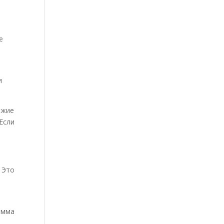
о
е
и
ежие
Если
. Это
амма