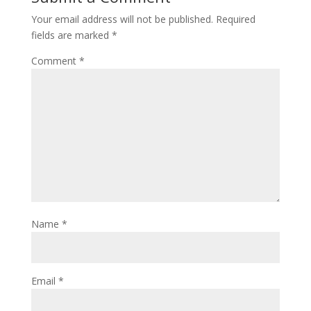
Your email address will not be published.
Required
fields are marked
*
Comment
*
Name
*
Email
*