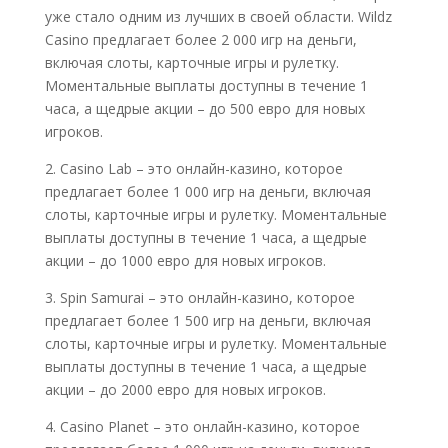
уже стало одним из лучших в своей области. Wildz
Casino предлагает более 2 000 игр на деньги,
включая слоты, карточные игры и рулетку.
Моментальные выплаты доступны в течение 1
часа, а щедрые акции – до 500 евро для новых
игроков.
2. Casino Lab – это онлайн-казино, которое
предлагает более 1 000 игр на деньги, включая
слоты, карточные игры и рулетку. Моментальные
выплаты доступны в течение 1 часа, а щедрые
акции – до 1000 евро для новых игроков.
3. Spin Samurai – это онлайн-казино, которое
предлагает более 1 500 игр на деньги, включая
слоты, карточные игры и рулетку. Моментальные
выплаты доступны в течение 1 часа, а щедрые
акции – до 2000 евро для новых игроков.
4. Casino Planet – это онлайн-казино, которое