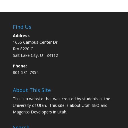
Find Us
Address
1655 Campus Center Dr
Rm 8220 C
Salt Lake City, UT 84112
Phone:
801-581-7354
About This Site
This is a website that was created by students at the
University of Utah. This site is about
Utah SEO
and
Magento Developers in Utah
.
Search