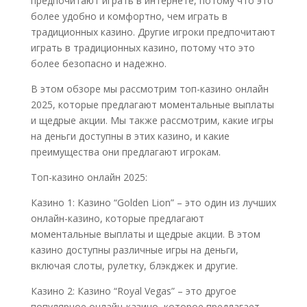
предпочитают играть в интернете, потому что это
более удобно и комфортно, чем играть в
традиционных казино. Другие игроки предпочитают
играть в традиционных казино, потому что это
более безопасно и надежно.
В этом обзоре мы рассмотрим топ-казино онлайн
2025, которые предлагают моментальные выплаты
и щедрые акции. Мы также рассмотрим, какие игры
на деньги доступны в этих казино, и какие
преимущества они предлагают игрокам.
Топ-казино онлайн 2025:
Казино 1: Казино “Golden Lion” – это один из лучших
онлайн-казино, которые предлагают
моментальные выплаты и щедрые акции. В этом
казино доступны различные игры на деньги,
включая слоты, рулетку, блэкджек и другие.
Казино 2: Казино “Royal Vegas” – это другое
популярное онлайн-казино, которое предлагает