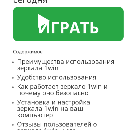
▶️
ИГРАТЬ
Содержимое
Преимущества использования
зеркала 1win
Удобство использования
Как работает зеркало 1win и
почему оно безопасно
Установка и настройка
зеркала 1win на ваш
компьютер
Отзывы пользователей о