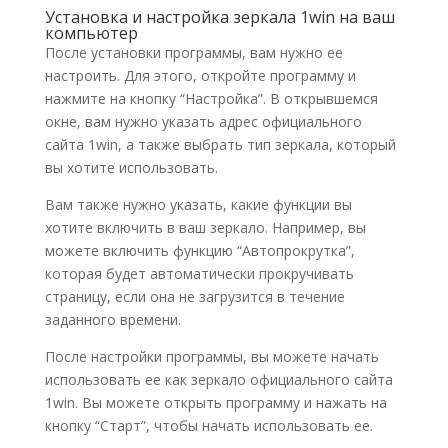
Установка и настройка зеркала 1win на ваш
компьютер
После установки программы, вам нужно ее
настроить. Для этого, откройте программу и
нажмите на кнопку “Настройка”. В открывшемся
окне, вам нужно указать адрес официального
сайта 1win, а также выбрать тип зеркала, который
вы хотите использовать.
Вам также нужно указать, какие функции вы
хотите включить в ваш зеркало. Например, вы
можете включить функцию “Автопрокрутка”,
которая будет автоматически прокручивать
страницу, если она не загрузится в течение
заданного времени.
После настройки программы, вы можете начать
использовать ее как зеркало официального сайта
1win. Вы можете открыть программу и нажать на
кнопку “Старт”, чтобы начать использовать ее.