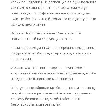
копии веб-страниц, не зависящие от официального
сайта. Это означает, что пользователи могут
получать доступ к функциональности и услугам
1win, не беспокоясь о безопасности и доступности
официального сайта.
Зеркало 1win обеспечивает безопасность
пользователей на следующих этапах:
1. Шифрование данных – все передаваемые данные
шифруются, чтобы предотвратить доступ к ним
третьих лиц.
2. Защита от фишинга – зеркало 1win имеет
встроенные механизмы защиты от фишинга, чтобы
предотвратить попытки мошенников.
3. Регулярные обновления безопасности – команда
разработчиков регулярно обновляет и улучшает
систему безопасности, чтобы обеспечить
безопасность пользователей.