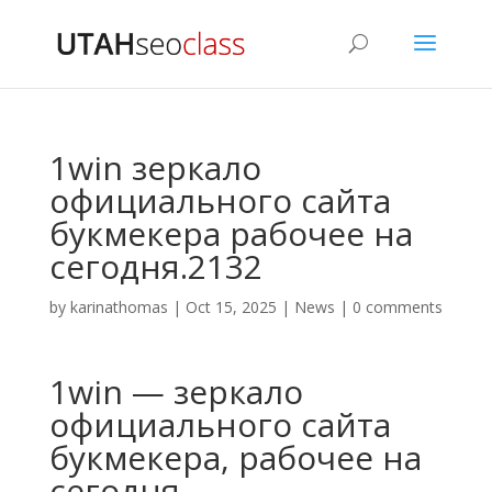
1win зеркало
официального сайта
букмекера рабочее на
сегодня.2132
by
karinathomas
|
Oct 15, 2025
|
News
|
0 comments
1win — зеркало
официального сайта
букмекера, рабочее на
сегодня