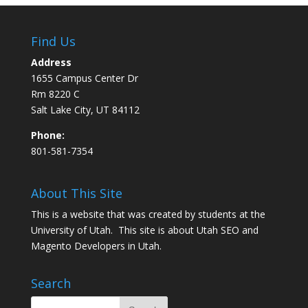
Find Us
Address
1655 Campus Center Dr
Rm 8220 C
Salt Lake City, UT 84112
Phone:
801-581-7354
About This Site
This is a website that was created by students at the
University of Utah. This site is about
Utah SEO
and
Magento Developers in Utah
.
Search