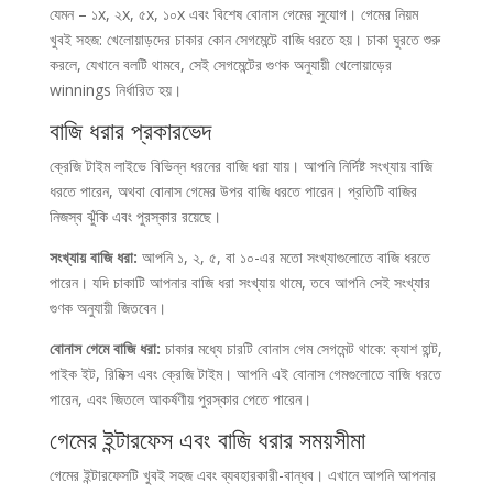
যেমন – ১x, ২x, ৫x, ১০x এবং বিশেষ বোনাস গেমের সুযোগ। গেমের নিয়ম
খুবই সহজ: খেলোয়াড়দের চাকার কোন সেগমেন্টে বাজি ধরতে হয়। চাকা ঘুরতে শুরু
করলে, যেখানে বলটি থামবে, সেই সেগমেন্টের গুণক অনুযায়ী খেলোয়াড়ের
winnings নির্ধারিত হয়।
বাজি ধরার প্রকারভেদ
ক্রেজি টাইম লাইভে বিভিন্ন ধরনের বাজি ধরা যায়। আপনি নির্দিষ্ট সংখ্যায় বাজি
ধরতে পারেন, অথবা বোনাস গেমের উপর বাজি ধরতে পারেন। প্রতিটি বাজির
নিজস্ব ঝুঁকি এবং পুরস্কার রয়েছে।
সংখ্যায় বাজি ধরা:
আপনি ১, ২, ৫, বা ১০-এর মতো সংখ্যাগুলোতে বাজি ধরতে
পারেন। যদি চাকাটি আপনার বাজি ধরা সংখ্যায় থামে, তবে আপনি সেই সংখ্যার
গুণক অনুযায়ী জিতবেন।
বোনাস গেমে বাজি ধরা:
চাকার মধ্যে চারটি বোনাস গেম সেগমেন্ট থাকে: ক্যাশ হান্ট,
পাইক ইট, রিমিক্স এবং ক্রেজি টাইম। আপনি এই বোনাস গেমগুলোতে বাজি ধরতে
পারেন, এবং জিতলে আকর্ষণীয় পুরস্কার পেতে পারেন।
গেমের ইন্টারফেস এবং বাজি ধরার সময়সীমা
গেমের ইন্টারফেসটি খুবই সহজ এবং ব্যবহারকারী-বান্ধব। এখানে আপনি আপনার