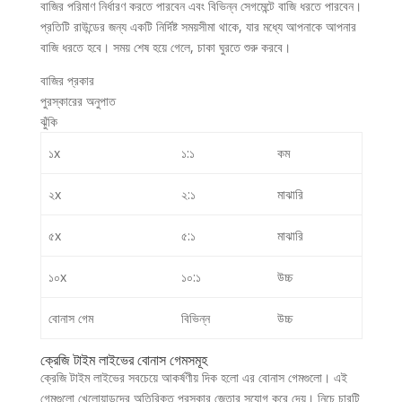
বাজির পরিমাণ নির্ধারণ করতে পারবেন এবং বিভিন্ন সেগমেন্টে বাজি ধরতে পারবেন।
প্রতিটি রাউন্ডের জন্য একটি নির্দিষ্ট সময়সীমা থাকে, যার মধ্যে আপনাকে আপনার
বাজি ধরতে হবে। সময় শেষ হয়ে গেলে, চাকা ঘুরতে শুরু করবে।
বাজির প্রকার
পুরস্কারের অনুপাত
ঝুঁকি
১x
১:১
কম
২x
২:১
মাঝারি
৫x
৫:১
মাঝারি
১০x
১০:১
উচ্চ
বোনাস গেম
বিভিন্ন
উচ্চ
ক্রেজি টাইম লাইভের বোনাস গেমসমূহ
ক্রেজি টাইম লাইভের সবচেয়ে আকর্ষণীয় দিক হলো এর বোনাস গেমগুলো। এই
গেমগুলো খেলোয়াড়দের অতিরিক্ত পুরস্কার জেতার সুযোগ করে দেয়। নিচে চারটি