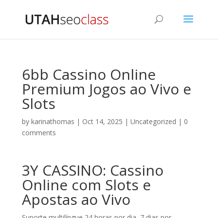
6bb Cassino Online
Premium Jogos ao Vivo e
Slots
by
karinathomas
|
Oct 14, 2025
|
Uncategorized
|
0
comments
3Y CASSINO: Cassino
Online com Slots e
Apostas ao Vivo
Suporte multilíngue 24 horas por dia, 7 dias por