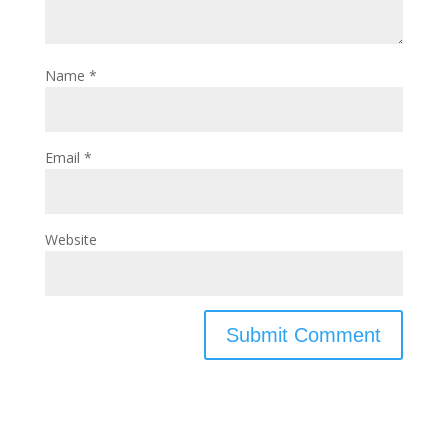
Name
*
Email
*
Website