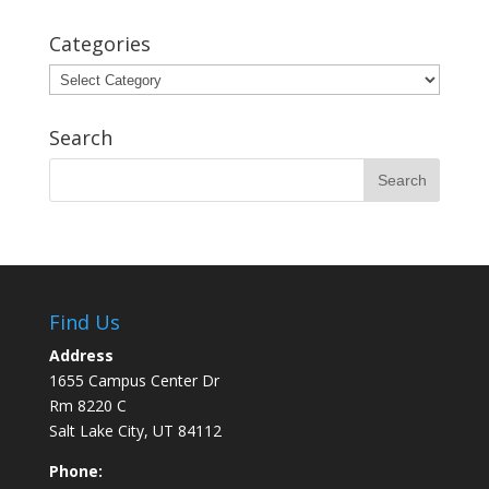
Categories
Categories
Search
Find Us
Address
1655 Campus Center Dr
Rm 8220 C
Salt Lake City, UT 84112
Phone: