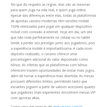
No que diz respeito as regras, elas são as mesmas
para quem joga na vida real, e quem joga online.
Apesar das diferenças entre elas, todas as plataformas
de apostas cassino modernas têm versões mobile
100% otimizadas para jogar em qualquer dispositivo
móvel com conexão à internet. Hoje em dia, um site
que não roda perfeitamente no celular ou no tablet
tende a perder seu prestígio junto aos jogadores, pois
a experiência mobile é importantíssima. A cada novo
depósito realizado, o cassino oferece uma
porcentagem adicional do valor depositado como
bônus. As ofertas que as plataformas com bônus
oferecem trazem oportunidades de testar mais jogos,
além de tornar a experiência mais divertida. As mesas
possuem diferentes limites, permitindo tanto que
iniciantes joguem a partir de valores acessíveis quanto
que jogadores mais experientes encontrem mesas VIP
com apostas altas.
Como uma das marcas de
vbetcassino.com.br