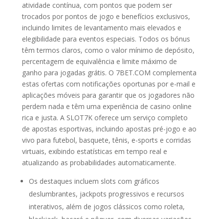
atividade contínua, com pontos que podem ser
trocados por pontos de jogo e benefícios exclusivos,
incluindo limites de levantamento mais elevados e
elegibilidade para eventos especiais. Todos os bónus
têm termos claros, como o valor mínimo de depósito,
percentagem de equivalência e limite máximo de
ganho para jogadas grátis. O 7BET.COM complementa
estas ofertas com notificações oportunas por e-mail e
aplicações móveis para garantir que os jogadores não
perdem nada e têm uma experiência de casino online
rica e justa. A SLOT7K oferece um serviço completo
de apostas esportivas, incluindo apostas pré-jogo e ao
vivo para futebol, basquete, tênis, e-sports e corridas
virtuais, exibindo estatísticas em tempo real e
atualizando as probabilidades automaticamente.
Os destaques incluem slots com gráficos
deslumbrantes, jackpots progressivos e recursos
interativos, além de jogos clássicos como roleta,