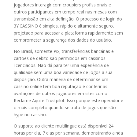
jogadores interagir com croupiers profissionais e
outros participantes em tempo real nas mesas com
transmissão em alta definição. O processo de login do
3Y.CASSINO é simples, rápido e altamente seguro,
projetado para acessar a plataforma rapidamente sem
comprometer a segurança dos dados do usuário.
No Brasil, somente Pix, transferências bancárias e
cartões de débito são permitidos em cassinos
licenciados. Não dá para ter uma experiência de
qualidade sem uma boa variedade de jogos à sua
disposição. Outra maneira de determinar se um
cassino online tem boa reputação é conferir as
avaliações de outros jogadores em sites como
Reclame Aqui e Trustpilot. Isso porque este operador é
o mais completo quando se trata de jogos que são
hype no cassino.
O suporte ao cliente multilíngue está disponível 24
horas por dia, 7 dias por semana, demonstrando ainda