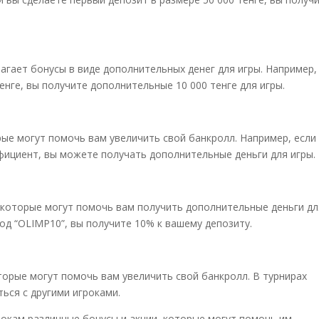
агает бонусы в виде дополнительных денег для игры. Например,
енге, вы получите дополнительные 10 000 тенге для игры.
рые могут помочь вам увеличить свой банкролл. Например, если
ффициент, вы можете получать дополнительные деньги для игры.
 которые могут помочь вам получить дополнительные деньги дл
од “OLIMP10”, вы получите 10% к вашему депозиту.
торые могут помочь вам увеличить свой банкролл. В турнирах
ься с другими игроками.
рокам различные бонусы и акции, которые могут помочь им