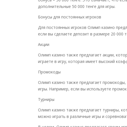
дополнительные 50 000 тенге для игры.
Бонусы для постоянных игроков
Для постоянных игроков Олимп казино предл
если вы сделаете депозит в размере 20 000 т
Акции
Олимп казино также предлагает акции, кото
играете в игру, которая имеет высокий коэ
Промокоды
Олимп казино также предлагает промокоды,
игры. Например, если вы используете промок
Турниры
Олимп казино также предлагает турниры, ко
можно играть в различные игры и соревноват
В целом, Олимп казино предлагает своим иг