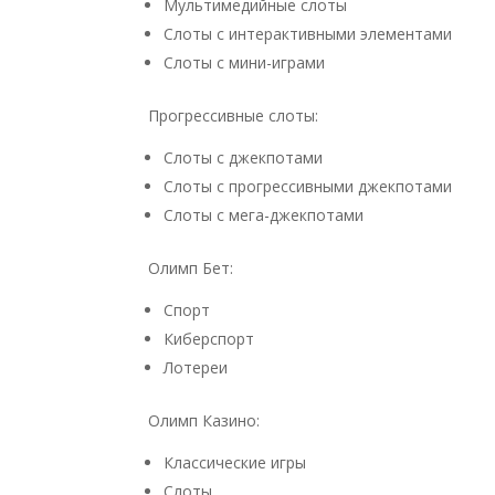
Мультимедийные слоты
Слоты с интерактивными элементами
Слоты с мини-играми
Прогрессивные слоты:
Слоты с джекпотами
Слоты с прогрессивными джекпотами
Слоты с мега-джекпотами
Олимп Бет:
Спорт
Киберспорт
Лотереи
Олимп Казино:
Классические игры
Слоты