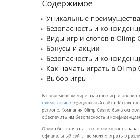
Содержимое
Уникальные преимущества
Безопасность и конфиденц
Виды игр и слотов в Olimp 
Бонусы и акции
Безопасность и конфиденци
Как начать играть в Olimp 
Выбор игры
В современном мире азартных игр и онлайн-к
олимп казино
официальный сайт в Казахстан
регионе. Компания Olimp Casino была основ
обеспечить им безопасность и конфиденциал
Олимп бет скачать – это возможность начать
официальный сайт, где можно играть в разли