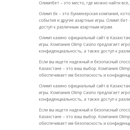
Олимпбет – это место, где можно найти все
Олимп бк – это букмекерская компания, кот
события и другие азартные игры. Олимп бет 
доступ к различным азартным играм.
Олимп казино официальный сайт в Казахстан
игры. Компания Olimp Casino предлагает игр
конфиденциальность, а также доступ к разл
Если вы ищете надежный и безопасный спосо
Казахстане – это ваш выбор. Компания Olimp
обеспечивает им безопасность и конфиденц
Олимп казино официальный сайт в Казахстан
игры. Компания Olimp Casino предлагает игр
конфиденциальность, а также доступ к разл
Если вы ищете надежный и безопасный спосо
Казахстане – это ваш выбор. Компания Olimp
обеспечивает им безопасность и конфиденц