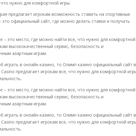
, что нужно для комфортной игры.
орая предлагает игрокам возможность ставить на спортивные
– это официальный сайт, где можно делать ставки и получать
е – это место, где можно найти все, что нужно для комфортной
окам высококачественный сервис, безопасность и
ичным азартным играм.
б играть в онлайн-казино, то Олимп казино официальный сайт 
 Casino предлагает игрокам все, что нужно для комфортной игры
иальность.
е – это место, где можно найти все, что нужно для комфортной
окам высококачественный сервис, безопасность и
ичным азартным играм.
б играть в онлайн-казино, то Олимп казино официальный сайт 
 Casino предлагает игрокам все, что нужно для комфортной игры
иальность.