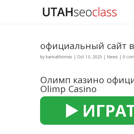
официальный сайт в 
by
karinathomas
|
Oct 13, 2025
|
News
|
0 co
Олимп казино офици
Olimp Casino
▶️ ИГРА