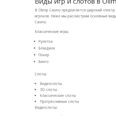
Виды игр и слотов в Oli
В Olimp Casino предлагается широкий спект
игроков. Ниже мы рассмотрим основные виды
Casino.
Классические игры:
Рулетка
Блэкджек
Покер
Бинго
Слоты:
Видеослоты
3D-слоты
Классические слоты
Прогрессивные слоты
Видеослоты: