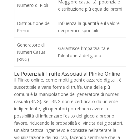
Maggiore casualità, potenziale
Numero di Pioli
distribuzione più equa dei premi
Distribuzione dei
Influenza la quantità e il valore
Premi
dei premi disponibili
Generatore di
Garantisce l’imparzialità e
Numeri Casuali
l’aleatorietà del gioco
(RNG)
Le Potenziali Truffe Associati al Plinko Online
Il Plinko online, come molti giochi d’azzardo digitali, è
suscettibile a varie forme di truffe. Una delle più
comuni è la manipolazione del generatore di numeri
casuali (RNG). Se l’RNG non è certificato da un ente
indipendente, gli operatori potrebbero avere la
possibilità di influenzare l’esito del gioco a proprio
favore, riducendo le probabilità di vincita dei giocatori.
Un’altra tattica ingannevole consiste nell’alterare la
visualizzazione dei risultati, facendo sembrare che la