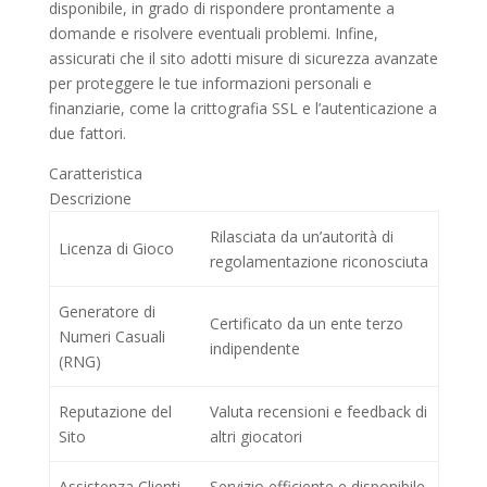
disponibile, in grado di rispondere prontamente a
domande e risolvere eventuali problemi. Infine,
assicurati che il sito adotti misure di sicurezza avanzate
per proteggere le tue informazioni personali e
finanziarie, come la crittografia SSL e l’autenticazione a
due fattori.
Caratteristica
Descrizione
Rilasciata da un’autorità di
Licenza di Gioco
regolamentazione riconosciuta
Generatore di
Certificato da un ente terzo
Numeri Casuali
indipendente
(RNG)
Reputazione del
Valuta recensioni e feedback di
Sito
altri giocatori
Assistenza Clienti
Servizio efficiente e disponibile