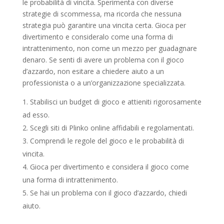
le probabilità di vincita. Sperimenta con diverse
strategie di scommessa, ma ricorda che nessuna
strategia può garantire una vincita certa. Gioca per
divertimento e consideralo come una forma di
intrattenimento, non come un mezzo per guadagnare
denaro. Se senti di avere un problema con il gioco
d’azzardo, non esitare a chiedere aiuto a un
professionista o a un’organizzazione specializzata.
Stabilisci un budget di gioco e attieniti rigorosamente
ad esso.
Scegli siti di Plinko online affidabili e regolamentati.
Comprendi le regole del gioco e le probabilità di
vincita.
Gioca per divertimento e considera il gioco come
una forma di intrattenimento.
Se hai un problema con il gioco d’azzardo, chiedi
aiuto.