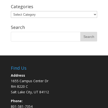
Categories
Categories
Search
Find Us
Address
1655 Campus Center Dr
Rm 8220 C
Salt Lake City, UT 84112
Phone:
801-581-7354