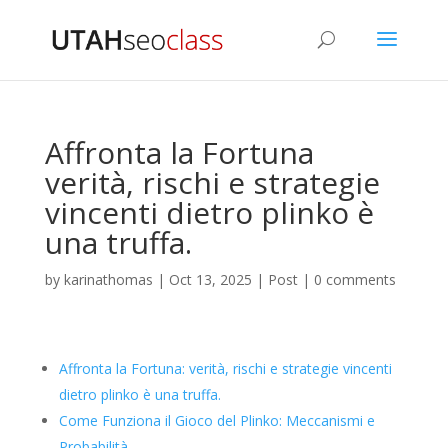
Affronta la Fortuna
verità, rischi e strategie
vincenti dietro plinko è
una truffa.
by
karinathomas
|
Oct 13, 2025
|
Post
|
0 comments
Affronta la Fortuna: verità, rischi e strategie vincenti
dietro plinko è una truffa.
Come Funziona il Gioco del Plinko: Meccanismi e
Probabilità