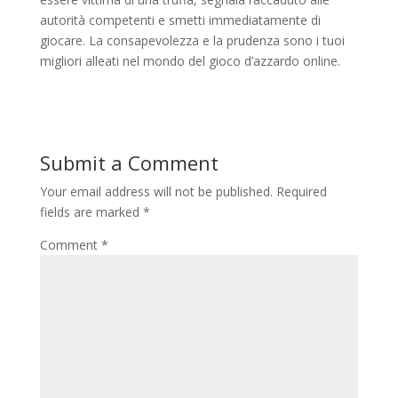
autorità competenti e smetti immediatamente di
giocare. La consapevolezza e la prudenza sono i tuoi
migliori alleati nel mondo del gioco d’azzardo online.
Submit a Comment
Your email address will not be published.
Required
fields are marked
*
Comment
*