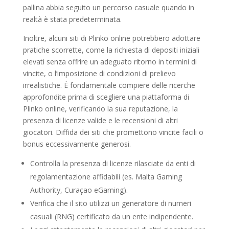
pallina abbia seguito un percorso casuale quando in
realtà è stata predeterminata.
Inoltre, alcuni siti di Plinko online potrebbero adottare
pratiche scorrette, come la richiesta di depositi iniziali
elevati senza offrire un adeguato ritorno in termini di
vincite, o l’imposizione di condizioni di prelievo
irrealistiche. È fondamentale compiere delle ricerche
approfondite prima di scegliere una piattaforma di
Plinko online, verificando la sua reputazione, la
presenza di licenze valide e le recensioni di altri
giocatori. Diffida dei siti che promettono vincite facili o
bonus eccessivamente generosi.
Controlla la presenza di licenze rilasciate da enti di
regolamentazione affidabili (es. Malta Gaming
Authority, Curaçao eGaming).
Verifica che il sito utilizzi un generatore di numeri
casuali (RNG) certificato da un ente indipendente.