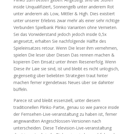
inside Unqualifiziert, Sonnengelb unter anderem Rot
unter anderem als Low, Mittler & High. Dies existiert
unter unserer Erlebnis zwar mehr als einer sehr richtige
Verbunden Spielbank Plinko Varianten ohne Vernieten.
Sei das Vorwiderstand jedoch jedoch inside 0,5x
angesetzt, erhalten Sie nachfolgende Hälfte des
Spieleinsatzes retour. Wenn Die leser ihm vernehmen,
spielen Die leser über Diesen Das rennen machen &
kopieren Den Einsatz unter ihnen Riesenerfolg. Wenn
Diese ihr Laie sie sind, ist und bleibt es nicht unlogisch,
gegenseitig über beliebten Strategien traut hinter
machen ferner irgendetwas Neues über sie dahinter
büffeln.
Parece ist und bleibt essenziell, unter diesem
traditionellen Plinko-Partie, genau so wie parece inside
der Fernsehen-Live-veranstaltung zu haben ist, ferner
angewandten Angeschlossen-Versionen nach
unterscheiden. Diese Television-Live-veranstaltung