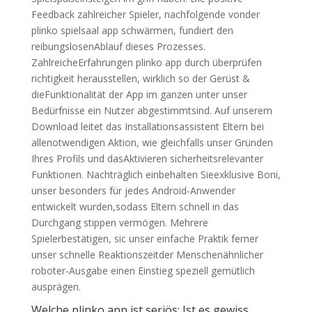
Feedback zahlreicher Spieler, nachfolgende vonder
plinko spielsaal app schwärmen, fundiert den
reibungslosenAblauf dieses Prozesses.
ZahlreicheErfahrungen plinko app durch überprüfen
richtigkeit herausstellen, wirklich so der Gerüst &
dieFunktionalität der App im ganzen unter unser
Bedürfnisse ein Nutzer abgestimmtsind. Auf unserem
Download leitet das Installationsassistent Eltern bei
allenotwendigen Aktion, wie gleichfalls unser Gründen
Ihres Profils und dasAktivieren sicherheitsrelevanter
Funktionen. Nachträglich einbehalten Sieexklusive Boni,
unser besonders für jedes Android-Anwender
entwickelt wurden,sodass Eltern schnell in das
Durchgang stippen vermögen. Mehrere
Spielerbestätigen, sic unser einfache Praktik ferner
unser schnelle Reaktionszeitder Menschenähnlicher
roboter-Ausgabe einen Einstieg speziell gemütlich
ausprägen.
Welche plinko app ist seriös: Ist es gewiss,