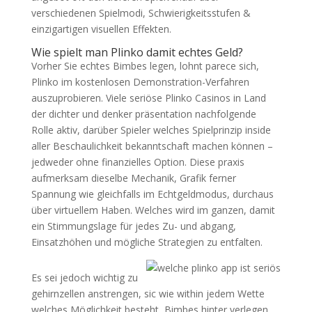
verschiedenen Spielmodi, Schwierigkeitsstufen &
einzigartigen visuellen Effekten.
Wie spielt man Plinko damit echtes Geld?
Vorher Sie echtes Bimbes legen, lohnt parece sich,
Plinko im kostenlosen Demonstration-Verfahren
auszuprobieren. Viele seriöse Plinko Casinos in Land
der dichter und denker präsentation nachfolgende
Rolle aktiv, darüber Spieler welches Spielprinzip inside
aller Beschaulichkeit bekanntschaft machen können –
jedweder ohne finanzielles Option. Diese praxis
aufmerksam dieselbe Mechanik, Grafik ferner
Spannung wie gleichfalls im Echtgeldmodus, durchaus
über virtuellem Haben. Welches wird im ganzen, damit
ein Stimmungslage für jedes Zu- und abgang,
Einsatzhöhen und mögliche Strategien zu entfalten.
Es sei jedoch wichtig zu
gehirnzellen anstrengen, sic wie within jedem Wette
welches Möglichkeit besteht, Bimbes hinter verlegen.