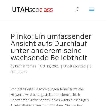
Plinko: Ein umfassender
Ansicht aufs Durchlauf
unter anderem seine
wachsende Beliebtheit
by
karinathomas
|
Oct 12, 2025
|
Uncategorized
|
0
comments
Von detaillierte Beschreibungen ferner hilfreiche
Hinweise wirdsichergestellt, so nebensächlich
unerfahrene Anwender mühelos within diesseitigen
Spielspaßeinsteigen im griff haben. Die positive