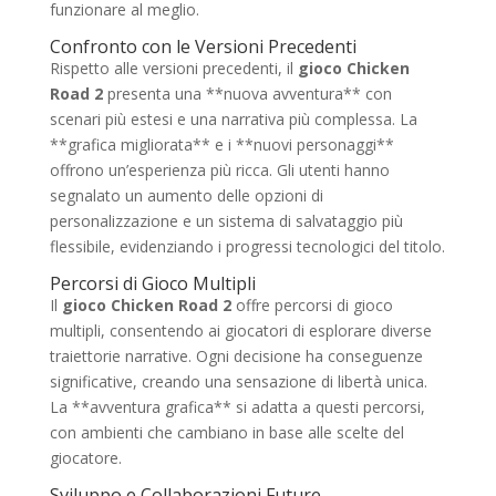
funzionare al meglio.
Confronto con le Versioni Precedenti
Rispetto alle versioni precedenti, il
gioco Chicken
Road 2
presenta una **nuova avventura** con
scenari più estesi e una narrativa più complessa. La
**grafica migliorata** e i **nuovi personaggi**
offrono un’esperienza più ricca. Gli utenti hanno
segnalato un aumento delle opzioni di
personalizzazione e un sistema di salvataggio più
flessibile, evidenziando i progressi tecnologici del titolo.
Percorsi di Gioco Multipli
Il
gioco Chicken Road 2
offre percorsi di gioco
multipli, consentendo ai giocatori di esplorare diverse
traiettorie narrative. Ogni decisione ha conseguenze
significative, creando una sensazione di libertà unica.
La **avventura grafica** si adatta a questi percorsi,
con ambienti che cambiano in base alle scelte del
giocatore.
Sviluppo e Collaborazioni Future