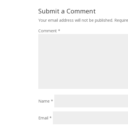
Submit a Comment
Your email address will not be published.
Requir
Comment
*
Name
*
Email
*