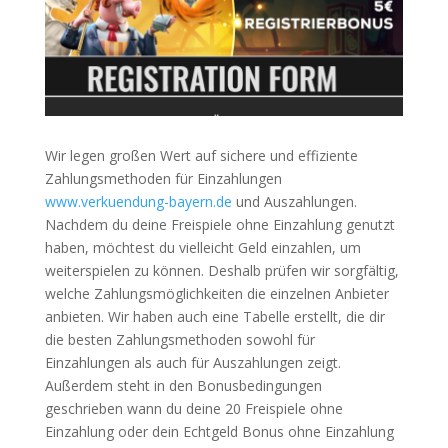
Wir legen großen Wert auf sichere und effiziente
Zahlungsmethoden für Einzahlungen
www.verkuendung-bayern.de
und Auszahlungen.
Nachdem du deine Freispiele ohne Einzahlung genutzt
haben, möchtest du vielleicht Geld einzahlen, um
weiterspielen zu können. Deshalb prüfen wir sorgfältig,
welche Zahlungsmöglichkeiten die einzelnen Anbieter
anbieten. Wir haben auch eine Tabelle erstellt, die dir
die besten Zahlungsmethoden sowohl für
Einzahlungen als auch für Auszahlungen zeigt.
Außerdem steht in den Bonusbedingungen
geschrieben wann du deine 20 Freispiele ohne
Einzahlung oder dein Echtgeld Bonus ohne Einzahlung