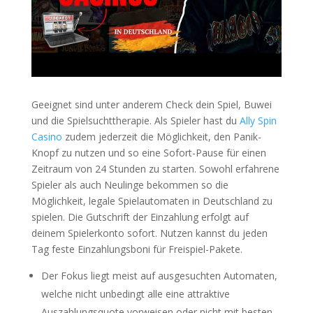
Geeignet sind unter anderem Check dein Spiel, Buwei
und die Spielsuchttherapie. Als Spieler hast du
Ally Spin
Casino
zudem jederzeit die Möglichkeit, den Panik-
Knopf zu nutzen und so eine Sofort-Pause für einen
Zeitraum von 24 Stunden zu starten. Sowohl erfahrene
Spieler als auch Neulinge bekommen so die
Möglichkeit, legale Spielautomaten in Deutschland zu
spielen. Die Gutschrift der Einzahlung erfolgt auf
deinem Spielerkonto sofort. Nutzen kannst du jeden
Tag feste Einzahlungsboni für Freispiel-Pakete.
Der Fokus liegt meist auf ausgesuchten Automaten,
welche nicht unbedingt alle eine attraktive
Auszahlungsquote vorweisen oder nicht mit besten