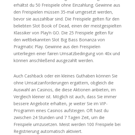
erhältst du 50 Freispiele ohne Einzahlung. Gewinne aus
den Freispielen müssen 35-mal umgesetzt werden,
bevor sie auszahlbar sind. Die Freispiele gelten für den
beliebten Slot Book of Dead, einen der meistgespielten
Klassiker von Play’n GO. Die 25 Freispiele gelten für
den weltbekannten Slot Big Bass Bonanza von
Pragmatic Play. Gewinne aus den Freispielen
unterliegen einer fairen Umsatzbedingung von 40x und
können anschließend ausgezahlt werden.
Auch Cashback oder ein kleines Guthaben können Sie
ohne Umsatzanforderungen ergattern, obgleich die
Auswahl an Casinos, die diese Aktionen anbieten, im
Vergleich kleiner ist. Möglich ist auch, dass Sie immer
bessere Angebote erhalten, je weiter Sie im VIP-
Programm eines Casinos aufsteigen. Oft hast du
zwischen 24 Stunden und 7 Tagen Zeit, um die
Freispiele umzusetzen. Meist werden 100 Freispiele bei
Registrierung automatisch aktiviert.