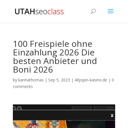
100 Freispiele ohne
Einzahlung 2026 Die
besten Anbieter und
Boni 2026
by
karinathomas
|
Sep 5, 2023
|
Allyspin-kasino.de
|
0
comments