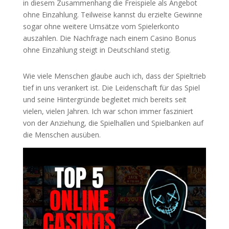
in diesem Zusammenhang die Freispiele als Angebot
ohne Einzahlung. Teilweise kannst du erzielte Gewinne
sogar ohne weitere Umsätze vom Spielerkonto
auszahlen. Die Nachfrage nach einem Casino Bonus
ohne Einzahlung steigt in Deutschland stetig.
Wie viele Menschen glaube auch ich, dass der Spieltrieb
tief in uns verankert ist. Die Leidenschaft für das Spiel
und seine Hintergründe begleitet mich bereits seit
vielen, vielen Jahren. Ich war schon immer fasziniert
von der Anziehung, die Spielhallen und Spielbanken auf
die Menschen ausüben.